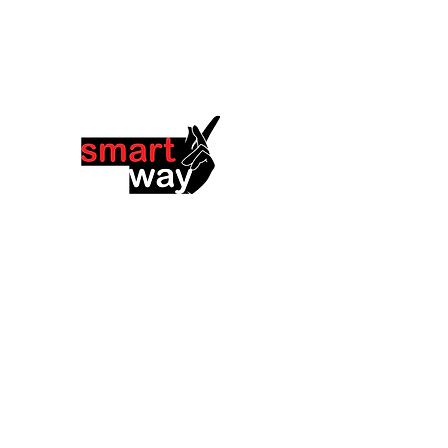
soporte@smart-w.co
(+57) 3108462693, (+57) 31138217